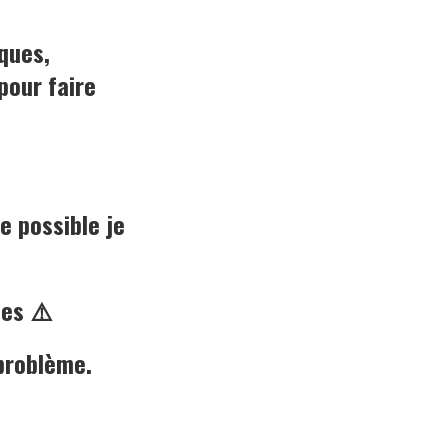
ques,
pour faire
 possible je
les ⚠️
problème.