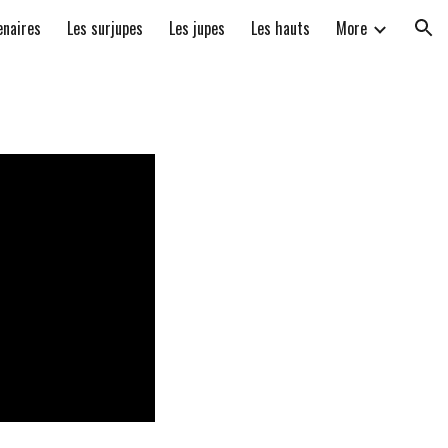
enaires
Les surjupes
Les jupes
Les hauts
More
ion